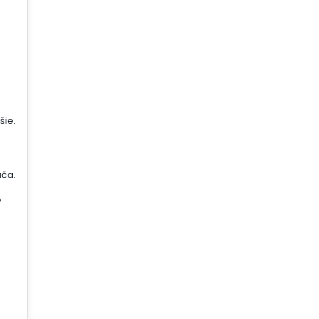
šie.
ača.
é
j