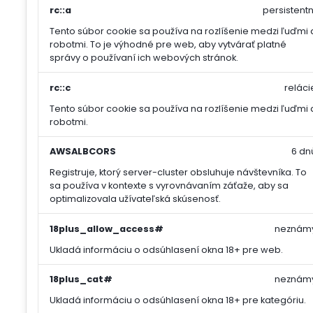
rc::a
persistentn
Tento súbor cookie sa používa na rozlíšenie medzi ľuďmi 
robotmi. To je výhodné pre web, aby vytvárať platné
správy o používaní ich webových stránok.
rc::c
reláci
Tento súbor cookie sa používa na rozlíšenie medzi ľuďmi 
robotmi.
AWSALBCORS
6 dn
Registruje, ktorý server-cluster obsluhuje návštevníka. To
sa používa v kontexte s vyrovnávaním záťaže, aby sa
optimalizovala užívateľská skúsenosť.
18plus_allow_access#
neznám
Ukladá informáciu o odsúhlasení okna 18+ pre web.
18plus_cat#
neznám
Ukladá informáciu o odsúhlasení okna 18+ pre kategóriu.