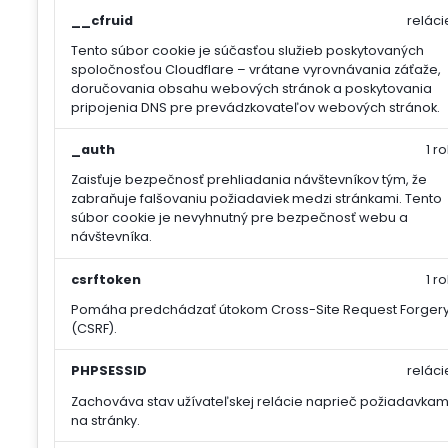
__cfruid
reláci
Tento súbor cookie je súčasťou služieb poskytovaných
spoločnosťou Cloudflare – vrátane vyrovnávania záťaže,
doručovania obsahu webových stránok a poskytovania
pripojenia DNS pre prevádzkovateľov webových stránok.
_auth
1 ro
Zaisťuje bezpečnosť prehliadania návštevníkov tým, že
zabraňuje falšovaniu požiadaviek medzi stránkami. Tento
súbor cookie je nevyhnutný pre bezpečnosť webu a
návštevníka.
csrftoken
1 ro
Pomáha predchádzať útokom Cross-Site Request Forger
(CSRF).
PHPSESSID
reláci
Zachováva stav užívateľskej relácie naprieč požiadavkam
na stránky.