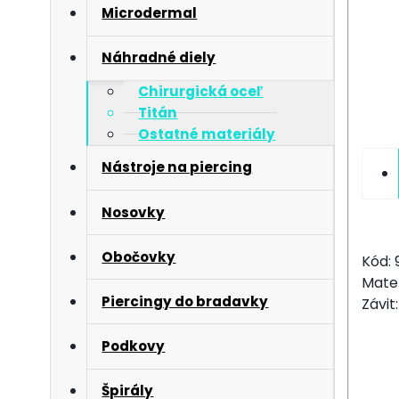
Microdermal
Náhradné diely
Chirurgická oceľ
Titán
Ostatné materiály
Nástroje na piercing
Nosovky
Obočovky
Kód:
Mater
Piercingy do bradavky
Závit
Podkovy
Špirály