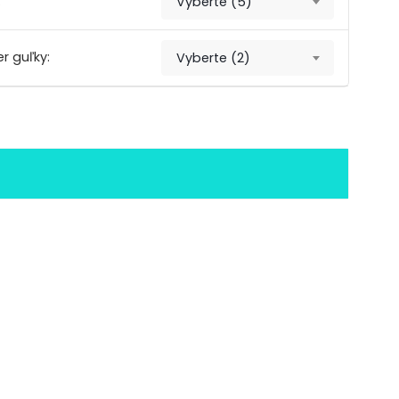
:
Vyberte (5)
r guľky:
Vyberte (2)