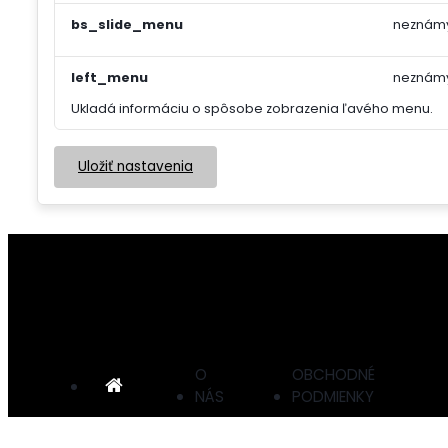
bs_slide_menu
neznám
left_menu
neznám
Ukladá informáciu o spôsobe zobrazenia ľavého menu.
Uložiť nastavenia
O
OBCHODNÉ
NÁS
PODMIENKY