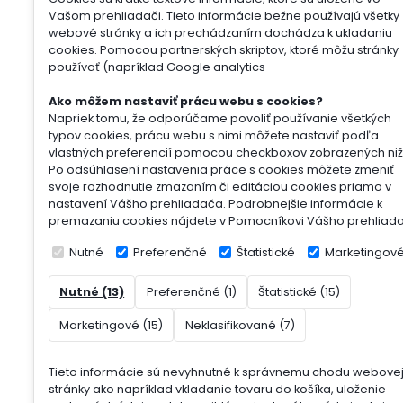
Vašom prehliadači. Tieto informácie bežne používajú všetky
webové stránky a ich prechádzaním dochádza k ukladaniu
cookies. Pomocou partnerských skriptov, ktoré môžu stránky
používať (napríklad Google analytics
Ako môžem nastaviť prácu webu s cookies?
Napriek tomu, že odporúčame povoliť používanie všetkých
typov cookies, prácu webu s nimi môžete nastaviť podľa
vlastných preferencií pomocou checkboxov zobrazených niž
Po odsúhlasení nastavenia práce s cookies môžete zmeniť
svoje rozhodnutie zmazaním či editáciou cookies priamo v
nastavení Vášho prehliadača. Podrobnejšie informácie k
premazaniu cookies nájdete v Pomocníkovi Vášho prehliad
Nutné
Preferenčné
Štatistické
Marketingov
Nutné (13)
Preferenčné (1)
Štatistické (15)
Marketingové (15)
Neklasifikované (7)
Tieto informácie sú nevyhnutné k správnemu chodu webove
stránky ako napríklad vkladanie tovaru do košíka, uloženie