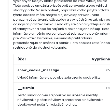
vyplnených údajov alebo prihlásenie do zákazníckej sekcie.
Tieto cookies umožnia prispôsobiť správanie alebo vzhľad
stránky podľa Vašich potrieb, napríklad voľba jazyka.
Vďaka
týmto cookies môžu majitelia aj developeri webu viac
porozumieť správaniu užívateľov a vyvijať stránku tak, aby b
čo najviac prozákaznícka. Teda aby ste čo najrýchlejšie našli
hľadaný tovar alebo čo najľahšie dokončili jeho nákup.
Tieto
informácie umožnia personalizovať zobrazenie ponúk priam
pre Vás vďaka historickej skúsenosti prehliadania
predchádzajúcich stránok a ponúk.
Tieto cookies zatiaľ nebol
roztriedené do vlastnej kategórie.
Účel
Vypršani
show_cookie_message
1 ro
Ukladá informácie o potrebe zobrazenia cookie lišty
__zlcmid
1 ro
Tento súbor cookie sa používa na uloženie identity
návštevníka počas návštev a preferencie návštevníka
deaktivovať našu funkciu živého chatu.