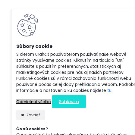
S cieľom uľahčiť používateľom používať naše webové
stránky využívame cookies. Kliknutím na tlačidlo "OK"
súhlasíte s použitím preferenčných, štatistických aj
marketingových cookies pre nás aj našich partnerov.
Funkčné cookies sú v rámci zachovania funkčnosti webu
používané počas celej doby prehliadania webom. Podrob
informácie a nastavenia ku cookies nájdete
tu
.
Súhlasím
Odmietnuť všetko
Zavrieť
Čo sú cookies?
Cookies sú krátke textové informácie, ktoré sú uložené vo