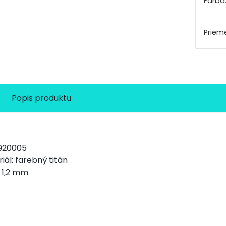
Farba
Prieme
Popis produktu
 920005
iál: farebný titán
: 1,2 mm