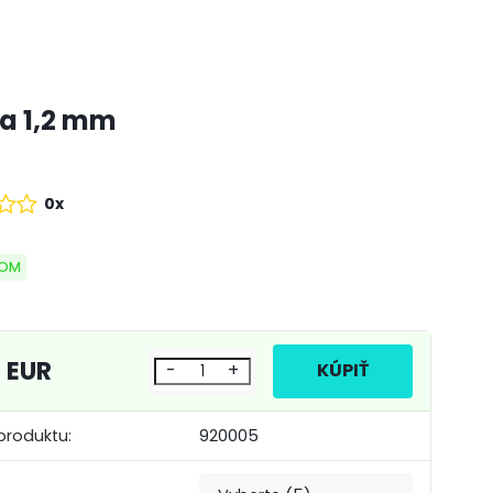
a 1,2 mm
0x
DOM
0 EUR
-
+
produktu:
920005