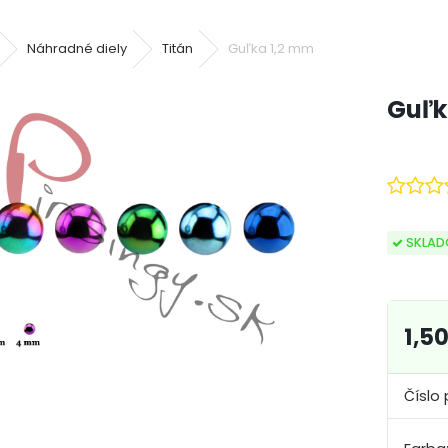
Náhradné diely
Titán
Guľka 1,2 mm
Guľk
SKLA
1,5
Číslo 