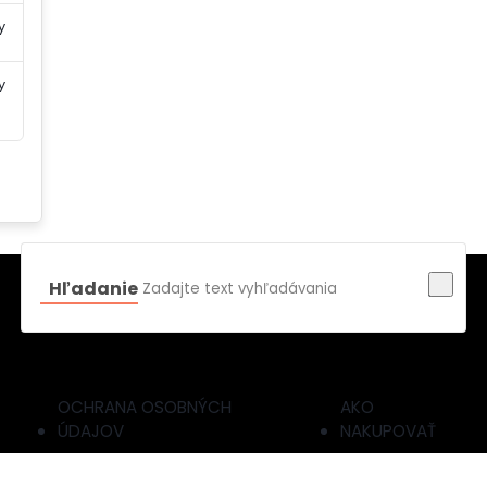
y
y
Hľadanie
OCHRANA OSOBNÝCH
AKO
ÚDAJOV
NAKUPOVAŤ